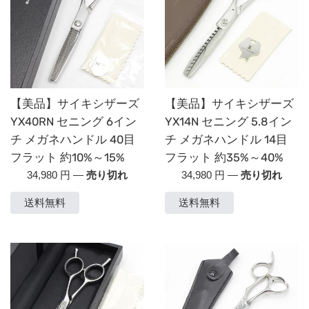
【美品】サイキシザーズ
【美品】サイキシザーズ
YX40RN セニング 6イン
YX14N セニング 5.8イン
チ メガネハンドル 40目
チ メガネハンドル 14目
フラット 約10%～15%
フラット 約35%～40%
通
通
34,980 円
—
売り切れ
34,980 円
—
売り切れ
常
常
送料無料
送料無料
価
価
格
格