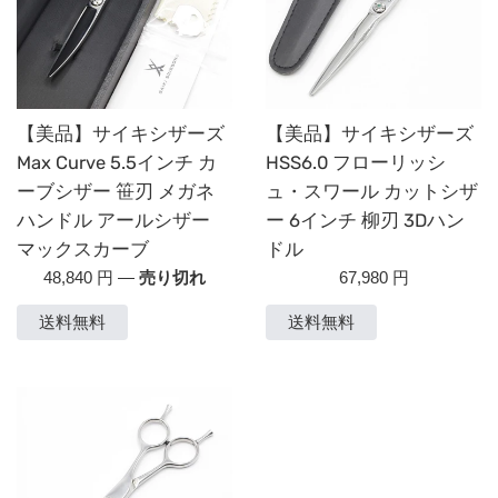
【美品】サイキシザーズ
【美品】サイキシザーズ
Max Curve 5.5インチ カ
HSS6.0 フローリッシ
ーブシザー 笹刃 メガネ
ュ・スワール カットシザ
ハンドル アールシザー
ー 6インチ 柳刃 3Dハン
マックスカーブ
ドル
通
通
48,840 円
—
売り切れ
67,980 円
常
常
送料無料
送料無料
価
価
格
格