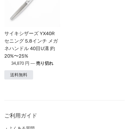
サイキシザーズ YX40R
セニング 5.8インチ メガ
ネハンドル 40目U溝 約
20%〜25%
通
34,870 円
—
売り切れ
常
送料無料
価
格
ご利用ガイド
・よくある質問