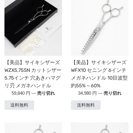
【美品】サイキシザーズ
【美品】サイキシザーズ
WZX5.75SN カットシザー
WFX10 セニング 6インチ
5.75インチ 穴あきハマグ
メガネハンドル 10目波型
リ刃 メガネハンドル
約55%～60%
通
通
59,840 円
—
売り切れ
34,980 円
—
売り切れ
常
常
送料無料
送料無料
価
価
格
格