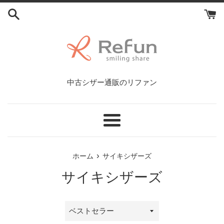
コ
ン
テ
ン
ツ
に
ス
中古シザー通販のリファン
キ
ッ
プ
す
メ
る
ニ
ュ
›
ホーム
サイキシザーズ
ー
サイキシザーズ
並
び