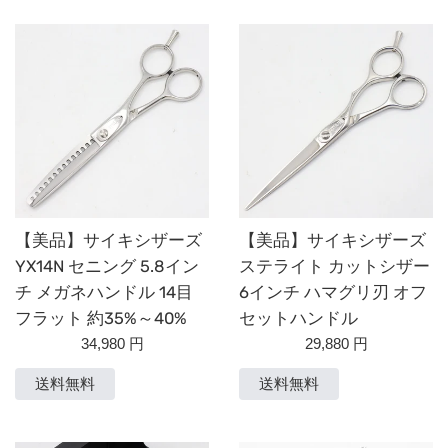
替
え
【美品】サイキシザーズ
【美品】サイキシザーズ
YX14N セニング 5.8イン
ステライト カットシザー
チ メガネハンドル 14目
6インチ ハマグリ刃 オフ
フラット 約35%～40%
セットハンドル
通
通
34,980 円
29,880 円
常
常
送料無料
送料無料
価
価
格
格