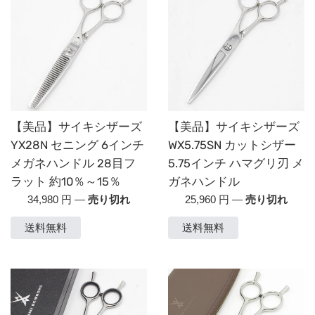
【美品】サイキシザーズ
【美品】サイキシザーズ
YX28N セニング 6インチ
WX5.75SN カットシザー
メガネハンドル 28目フ
5.75インチ ハマグリ刃 メ
ラット 約10％～15％
ガネハンドル
通
通
34,980 円
—
売り切れ
25,960 円
—
売り切れ
常
常
送料無料
送料無料
価
価
格
格