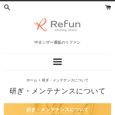
コ
ン
テ
ン
ツ
に
ス
中古シザー通販のリファン
キ
ッ
プ
す
メ
る
ニ
ュ
›
ホーム
研ぎ・メンテナンスについて
ー
研ぎ・メンテナンスについて