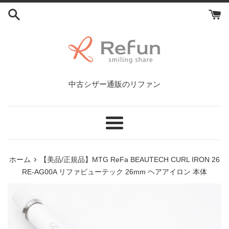
コ
ン
テ
ン
ツ
に
ス
中古シザー通販のリファン
キ
ッ
プ
す
メ
る
ニ
ュ
›
ホーム
【美品/正規品】MTG ReFa BEAUTECH CURL IRON 26
ー
RE-AG00A リファビューテック 26mm ヘアアイロン 本体