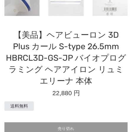
【美品】ヘアビューロン 3D
Plus カール S-type 26.5mm
HBRCL3D-GS-JP バイオプログ
ラミング ヘアアイロン リュミ
エリーナ 本体
通
22,880 円
常
価
送料無料
格
売り切れ