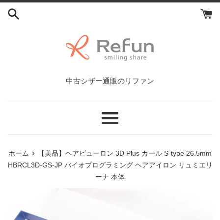
コ
ン
テ
ン
ツ
に
ス
中古シザー通販のリファン
キ
ッ
プ
す
メ
る
ニ
ュ
›
ホーム
【美品】ヘアビューロン 3D Plus カール S-type 26.5mm
ー
HBRCL3D-GS-JP バイオプログラミング ヘアアイロン リュミエリ
ーナ 本体