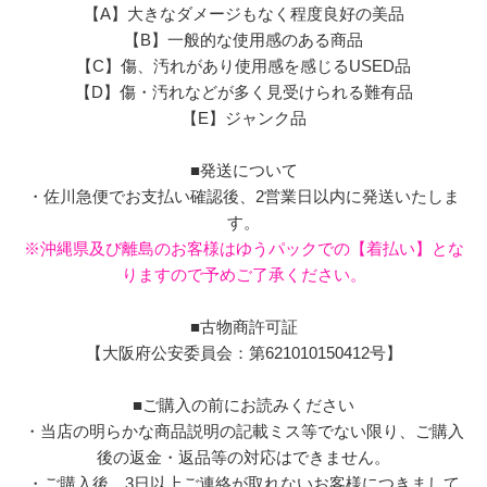
【A】大きなダメージもなく程度良好の美品
【B】一般的な使用感のある商品
【C】傷、汚れがあり使用感を感じるUSED品
【D】傷・汚れなどが多く見受けられる難有品
【E】ジャンク品
■発送について
・佐川急便でお支払い確認後、2営業日以内に発送いたしま
す。
※沖縄県及び離島のお客様はゆうパックでの【着払い】とな
りますので予めご了承ください。
■古物商許可証
【大阪府公安委員会：第621010150412号】
■ご購入の前にお読みください
・当店の明らかな商品説明の記載ミス等でない限り、ご購入
後の返金・返品等の対応はできません。
・ご購入後、3日以上ご連絡が取れないお客様につきまして