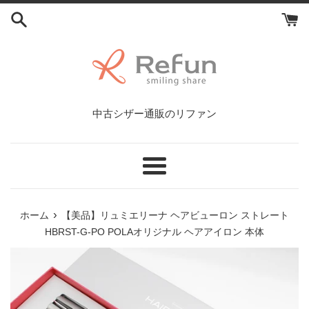
コ
ン
テ
ン
ツ
に
ス
中古シザー通販のリファン
キ
ッ
プ
す
メ
る
ニ
ュ
›
ホーム
【美品】リュミエリーナ ヘアビューロン ストレート
ー
HBRST-G-PO POLAオリジナル ヘアアイロン 本体