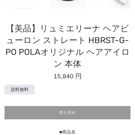
【美品】リュミエリーナ ヘアビ
ューロン ストレート HBRST-G-
PO POLAオリジナル ヘアアイロ
ン 本体
通
15,840 円
常
価
送料無料
格
売り切れ
■商品名