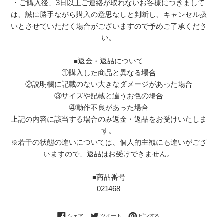
・ご購入後、3日以上ご連絡が取れないお客様につきまして
は、誠に勝手ながら購入の意思なしと判断し、キャンセル扱
いとさせていただく場合がございますので予めご了承くださ
い。
■返金・返品について
①購入した商品と異なる場合
②説明欄に記載のない大きなダメージがあった場合
③サイズや記載と違うお色の場合
④動作不良があった場合
上記の内容に該当する場合のみ返金・返品をお受けいたしま
す。
※若干の状態の違いについては、個人的主観にも違いがござ
いますので、返品はお受けできません。
■商品番号
021468
Facebookでシェアする
Twitterに投稿する
Pinterestでピンする
シェア
ツイート
ピンする