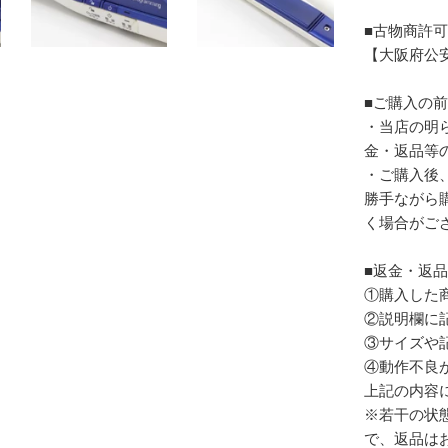
■古物商許
【大阪府公安委
■ご購入の
・当店の明
金・返品等
・ご購入後
勝手ながら
く場合がご
■返金・返
①購入した
②説明欄に
③サイズや
④動作不良
上記の内容
※若干の状
で、返品は