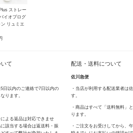
lus ストレー
JP バイオプログ
ロン リュミエ
 円
ついて
配送・送料について
佐川急便
5日以内のご連絡で7日以内の
・当店が利用する配送業者は
となります。
す。
・商品はすべて「送料無料」
ります。
合による返品は対応できませ
品に該当する場合は返送料・振
・ご注文をお受けしてから、午
などすべて弊社が負担いたしま
時まで）にお支払いの確認が