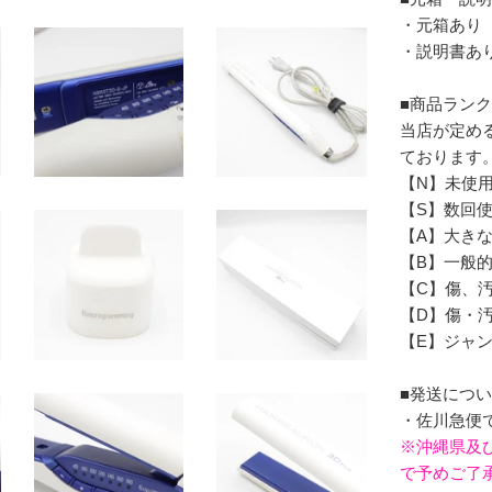
・元箱あり
・説明書あ
■商品ラン
当店が定め
ております
【N】未使
【S】数回
【A】大き
【B】一般
【C】傷、汚
【D】傷・
【E】ジャ
■発送につ
・佐川急便
※沖縄県及
で予めご了