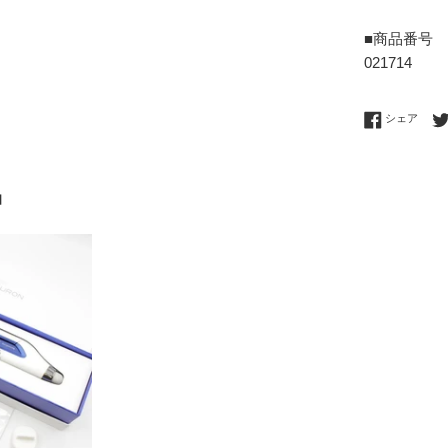
■商品番号
021714
Fac
シェア
品