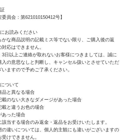
可証
員会：第621010150412号】
前にお読みください
らかな商品説明の記載ミス等でない限り、ご購入後の返
の対応はできません。
、3日以上ご連絡が取れないお客様につきましては、誠に
購入の意思なしと判断し、キャンセル扱いとさせていただ
ざいますので予めご了承ください。
品について
商品と異なる場合
記載のない大きなダメージがあった場合
記載と違うお色の場合
があった場合
に該当する場合のみ返金・返品をお受けいたします。
態の違いについては、個人的主観にも違いがございますの
お受けできません。