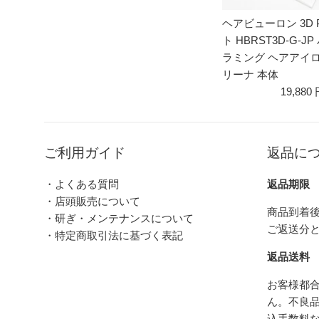
ヘアビューロン 3D P
ト HBRST3D-G-
ラミング ヘアアイ
リーナ 本体
19,880
ご利用ガイド
返品に
・よくある質問
返品期限
・店頭販売について
商品到着後
・研ぎ・メンテナンスについて
ご返送分
・特定商取引法に基づく表記
返品送料
お客様都
ん。不良
込手数料