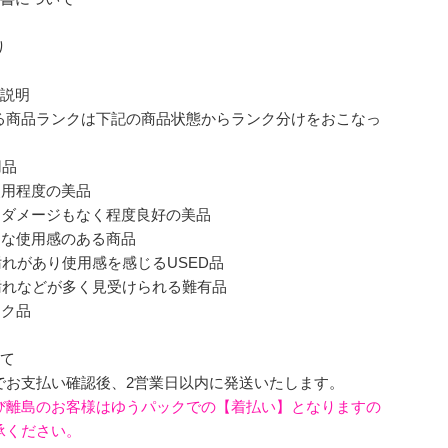
り
ク説明
る商品ランクは下記の商品状態からランク分けをおこなっ
。
用品
使用程度の美品
なダメージもなく程度良好の美品
的な使用感のある商品
れがあり使用感を感じるUSED品
汚れなどが多く見受けられる難有品
ンク品
いて
でお支払い確認後、2営業日以内に発送いたします。
び離島のお客様はゆうパックでの【着払い】となりますの
承ください。