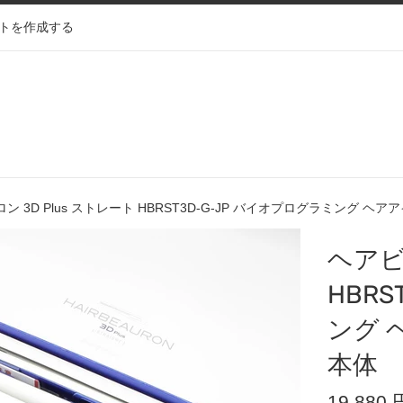
トを作成する
ン 3D Plus ストレート HBRST3D-G-JP バイオプログラミング ヘ
ヘアビ
HBR
ング 
本体
通
19,880 