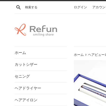
コ
検索する
ログイン
アカウン
ン
テ
ン
ツ
に
ス
キ
ッ
ホーム
プ
›
ホーム
ヘアビューロ
す
カットシザー
る
セニング
ヘアドライヤー
ヘアアイロン