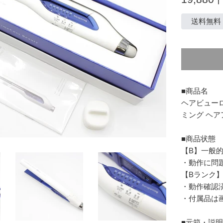
常
価
送料無料
格
■商品名
ヘアビューロン
ミング ヘア
■商品状態
【B】一般
・動作に問
【Bランク
・動作確認
・付属品は
■元箱・説