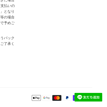
お支払いの
送」となり
暇等の場合
ので予めご
ゆうパック
めご了承く
お
支