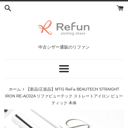
コ
ン
テ
ン
ツ
に
ス
中古シザー通販のリファン
キ
ッ
プ
す
メ
る
ニ
ュ
›
ホーム
【新品/正規品】MTG ReFa BEAUTECH STRAIGHT
ー
IRON RE-AC02A リファビューテック ストレートアイロン ビュー
ティック 本体