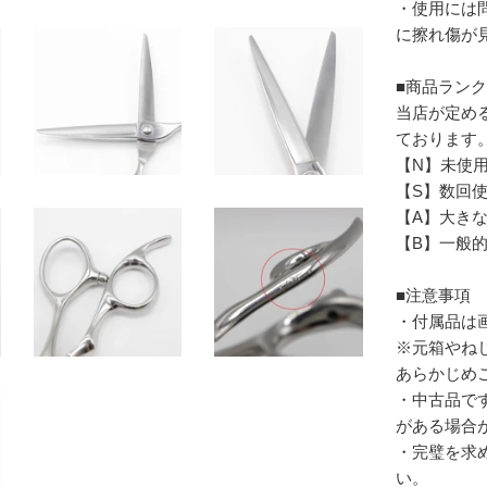
・使用には
に擦れ傷が
■商品ラン
当店が定め
ております
【N】未使
【S】数回
【A】大き
【B】一般
■注意事項
・付属品は
※元箱やね
あらかじめ
・中古品で
がある場合
・完璧を求
い。