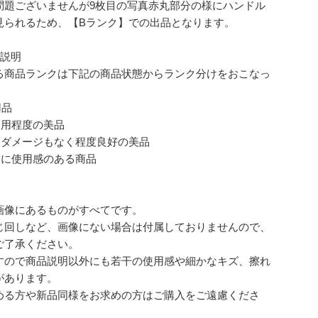
問題ございませんが9枚目の写真赤丸部分の様にハンドル
見られるため、【Bランク】での出品となります。
ク説明
る商品ランクは下記の商品状態からランク分けをおこなっ
。
用品
使用程度の美品
なダメージもなく程度良好の美品
的に使用感のある商品
画像にあるものがすべてです。
じ回しなど、画像にない場合は付属しておりませんので、
ご了承ください。
すので商品説明以外にも若干の使用感や細かなキズ、擦れ
があります。
める方や新品同様をお求めの方はご購入をご遠慮くださ