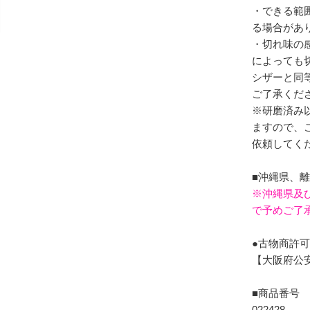
・できる範
る場合があ
・切れ味の
によっても
シザーと同
ご了承くだ
※研磨済み
ますので、
依頼してく
■沖縄県、
※沖縄県及
で予めご了
●古物商許
【大阪府公安委
■商品番号
022428