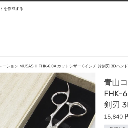
トを作成する
ション MUSASHI FHK-6.0A カットシザー 6インチ 片剣刃 3Dハンド
青山コ
FHK-
剣刃 
通
15,840 
常