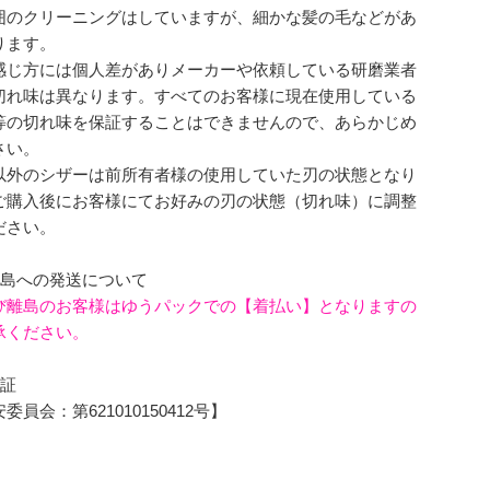
囲のクリーニングはしていますが、細かな髪の毛などがあ
ります。
感じ方には個人差がありメーカーや依頼している研磨業者
切れ味は異なります。すべてのお客様に現在使用している
等の切れ味を保証することはできませんので、あらかじめ
さい。
以外のシザーは前所有者様の使用していた刃の状態となり
ご購入後にお客様にてお好みの刃の状態（切れ味）に調整
ださい。
離島への発送について
び離島のお客様はゆうパックでの【着払い】となりますの
承ください。
可証
員会：第621010150412号】