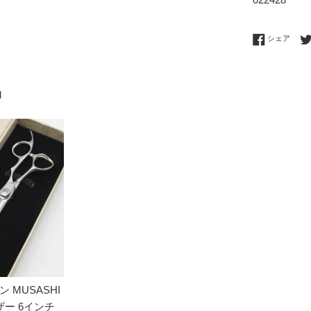
Fac
シェア
品
 MUSASHI
シザー 6インチ