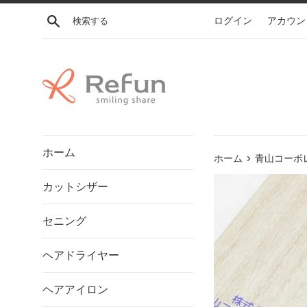
コ
検索する
ログイン
アカウン
ン
テ
ン
ツ
に
ス
キ
ッ
ホーム
プ
›
ホーム
青山コーポレー
す
カットシザー
る
セニング
ヘアドライヤー
ヘアアイロン