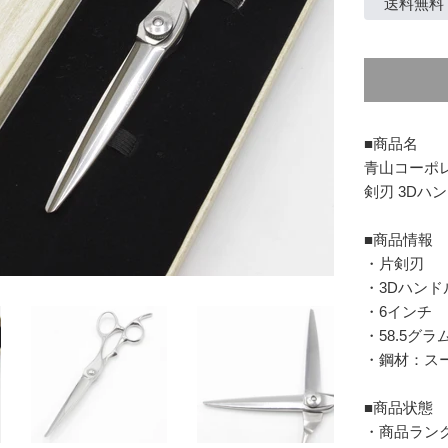
価
送料無料
格
■商品名
青山コーポレー
剣刃 3Dハン
■商品情報
・片剣刃
・3Dハンド
・6インチ
・58.5グラ
・鋼材：ス
■商品状態
・商品ラン