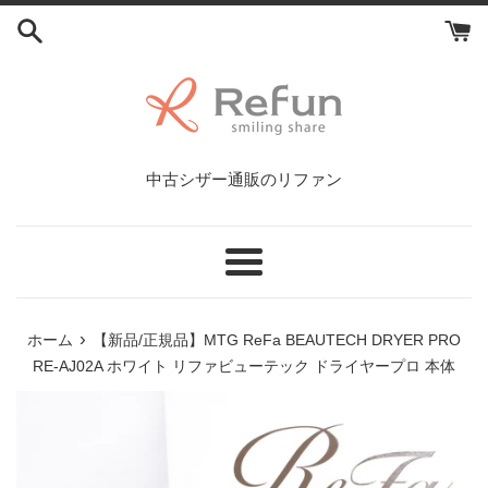
コ
ン
テ
ン
ツ
に
ス
中古シザー通販のリファン
キ
ッ
プ
す
メ
る
ニ
ュ
›
ホーム
【新品/正規品】MTG ReFa BEAUTECH DRYER PRO
ー
RE-AJ02A ホワイト リファビューテック ドライヤープロ 本体