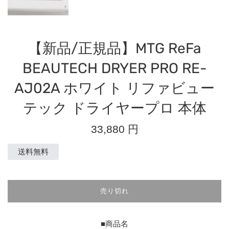
【新品/正規品】MTG ReFa
BEAUTECH DRYER PRO RE-
AJ02A ホワイト リファビュー
テック ドライヤープロ 本体
通
33,880 円
常
価
送料無料
格
売り切れ
■商品名