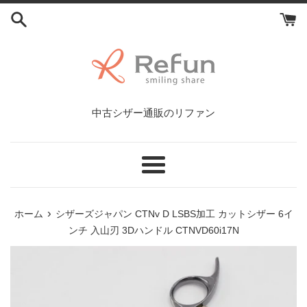
コ
ン
テ
ン
ツ
に
ス
中古シザー通販のリファン
キ
ッ
プ
す
メ
る
ニ
ュ
›
ホーム
シザーズジャパン CTNv D LSBS加工 カットシザー 6イ
ー
ンチ 入山刃 3Dハンドル CTNVD60i17N