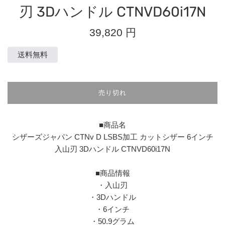
刃 3Dハンドル CTNVD60i17N
通
39,820 円
常
価
送料無料
格
売り切れ
■商品名
シザーズジャパン CTNv D LSBS加工 カットシザー 6インチ
入山刃 3Dハンドル CTNVD60i17N
■商品情報
・入山刃
・3Dハンドル
・6インチ
・50.9グラム