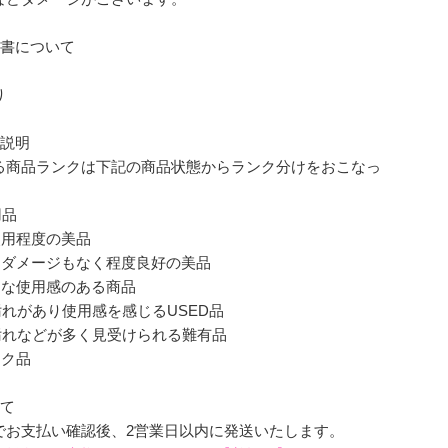
明書について
り
ク説明
る商品ランクは下記の商品状態からランク分けをおこなっ
。
用品
使用程度の美品
なダメージもなく程度良好の美品
的な使用感のある商品
れがあり使用感を感じるUSED品
汚れなどが多く見受けられる難有品
ンク品
いて
でお支払い確認後、2営業日以内に発送いたします。