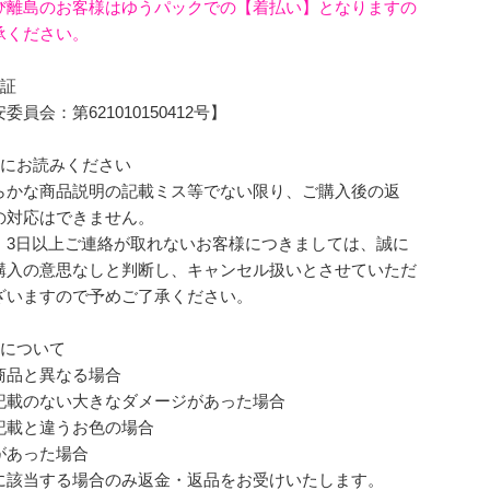
び離島のお客様はゆうパックでの【着払い】となりますの
承ください。
可証
員会：第621010150412号】
前にお読みください
らかな商品説明の記載ミス等でない限り、ご購入後の返
の対応はできません。
、3日以上ご連絡が取れないお客様につきましては、誠に
購入の意思なしと判断し、キャンセル扱いとさせていただ
ざいますので予めご了承ください。
品について
商品と異なる場合
記載のない大きなダメージがあった場合
記載と違うお色の場合
があった場合
に該当する場合のみ返金・返品をお受けいたします。