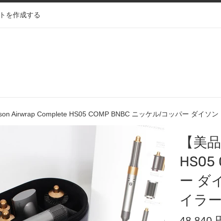
トを作成する
on Airwrap Complete HS05 COMP BNBC ニッケル/コッパー 
【美品】D
HS05
ー ダ
イラー
通
48,840 