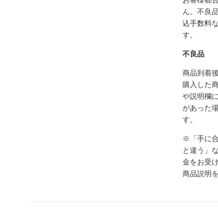
ん。不良
込手数料
す。
不良品
商品到着後
購入した
や説明欄
があった
す。
※「手に
と違う」
金をお受
商品説明