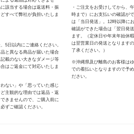
品に該当する場合は返送料・振
・ご注文をお受けしてから、午
などすべて弊社が負担いたしま
時まで）にお支払いの確認が
は「当日発送」。12時以降に
確認ができた場合は「翌日発
ます。（定休日や年末年始休
は翌営業日の発送となります
、5日以内にご連絡ください。
了承ください。）
商品と異なる商品が届いた場合
に記載のない大きなダメージ等
※沖縄県及び離島のお客様は
場合はご返金にて対応いたしま
での着払いとなりますので予
ださい。
合わない」や「思っていた感じ
など主観的な理由では返品・返
けできませんので、ご購入前に
を必ずご確認ください。