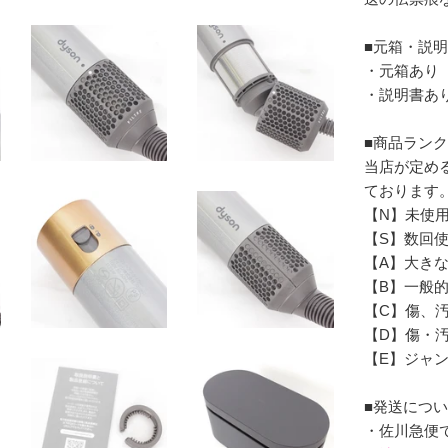
■元箱・説
・元箱あり
・説明書あ
■商品ラン
当店が定め
ております
【N】未使
【S】数回
【A】大き
【B】一般
【C】傷、汚
【D】傷・
【E】ジャ
■発送につ
・佐川急便