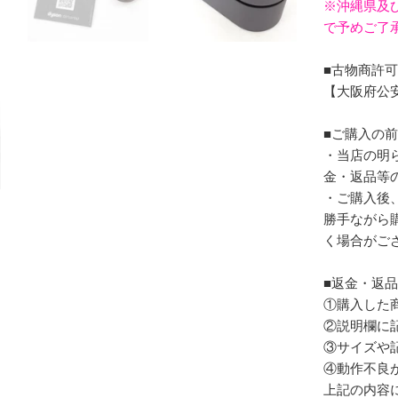
※沖縄県及
で予めご了
■古物商許
【大阪府公安委
■ご購入の
・当店の明
金・返品等
・ご購入後
勝手ながら
く場合がご
■返金・返
①購入した
②説明欄に
③サイズや
④動作不良
上記の内容