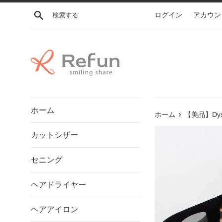
コ
検索する
ログイン
アカウン
ン
テ
ン
ツ
に
ス
キ
ッ
ホーム
プ
›
ホーム
【美品】Dys
す
カットシザー
る
セニング
ヘアドライヤー
ヘアアイロン