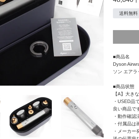
常
価
送料無料
格
■商品名
Dyson Air
ソン エアラ
■商品状態
【A】大き
・USED
良い商品で
・動作確認
・付属品は
・メーカー
送の伝票痕