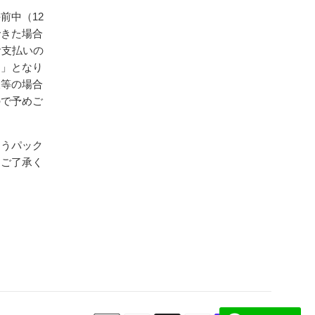
前中（12
できた場合
お支払いの
送」となり
暇等の場合
ので予めご
ゆうパック
めご了承く