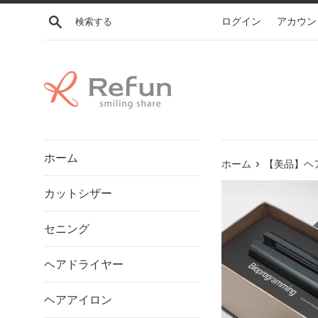
コ
検索する
ログイン
アカウン
ン
テ
ン
ツ
に
ス
キ
ッ
ホーム
プ
›
ホーム
【美品】ヘア
す
カットシザー
る
セニング
ヘアドライヤー
ヘアアイロン