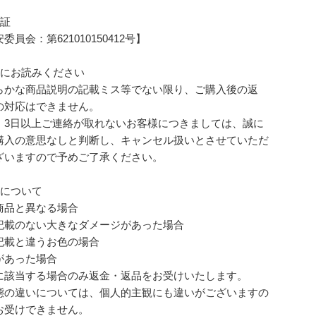
可証
員会：第621010150412号】
前にお読みください
らかな商品説明の記載ミス等でない限り、ご購入後の返
の対応はできません。
、3日以上ご連絡が取れないお客様につきましては、誠に
購入の意思なしと判断し、キャンセル扱いとさせていただ
ざいますので予めご了承ください。
品について
商品と異なる場合
記載のない大きなダメージがあった場合
記載と違うお色の場合
があった場合
に該当する場合のみ返金・返品をお受けいたします。
態の違いについては、個人的主観にも違いがございますの
お受けできません。