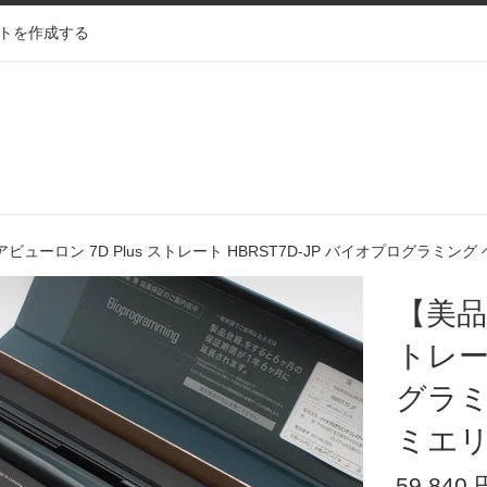
トを作成する
ビューロン 7D Plus ストレート HBRST7D-JP バイオプログラミン
【美品
トレー
グラミ
ミエリ
通
59,840 