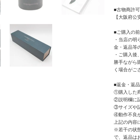
■古物商許
【大阪府公安委
■ご購入の
・当店の明
金・返品等
・ご購入後
勝手ながら
く場合がご
■返金・返
①購入した
②説明欄に
③サイズや
④動作不良
上記の内容
※若干の状
で、返品は