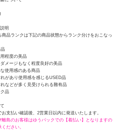
り
ク説明
る商品ランクは下記の商品状態からランク分けをおこなっ
。
用品
使用程度の美品
なダメージもなく程度良好の美品
的な使用感のある商品
れがあり使用感を感じるUSED品
汚れなどが多く見受けられる難有品
ンク品
いて
でお支払い確認後、2営業日以内に発送いたします。
び離島のお客様はゆうパックでの【着払い】となりますの
承ください。