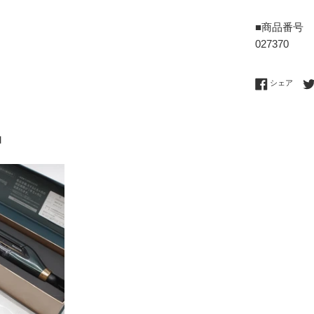
■商品番号
027370
Fac
シェア
品