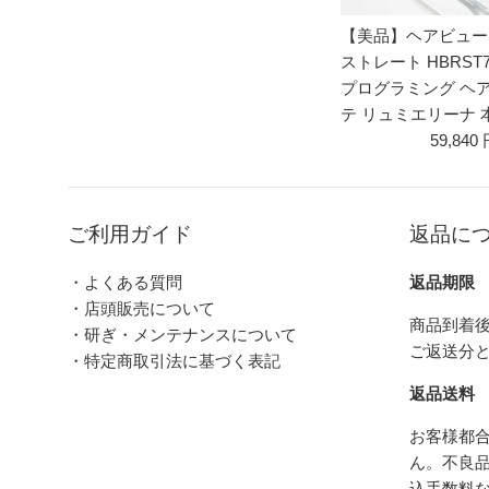
【美品】ヘアビューロン
ストレート HBRST7
プログラミング ヘ
テ リュミエリーナ 
59,840
ご利用ガイド
返品に
・よくある質問
返品期限
・店頭販売について
商品到着後
・研ぎ・メンテナンスについて
ご返送分
・特定商取引法に基づく表記
返品送料
お客様都
ん。不良
込手数料