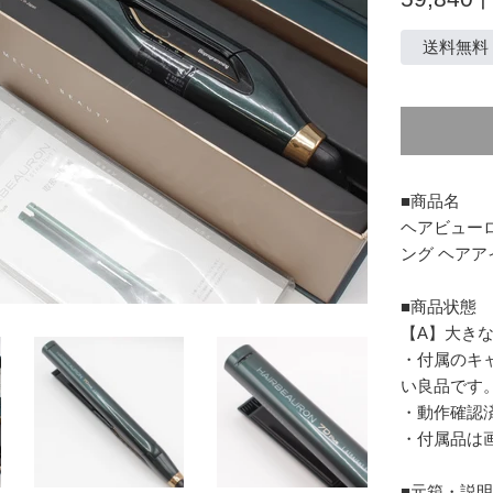
常
価
送料無料
格
■商品名
ヘアビューロン
ング ヘアア
■商品状態
【A】大き
・付属のキ
い良品です
・動作確認
・付属品は
■元箱・説