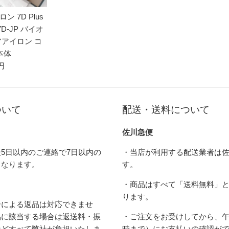
 7D Plus
D-JP バイオ
アアイロン コ
本体
 円
ついて
配送・送料について
佐川急便
5日以内のご連絡で7日以内の
・当店が利用する配送業者は
となります。
す。
・商品はすべて「送料無料」
ります。
合による返品は対応できませ
品に該当する場合は返送料・振
・ご注文をお受けしてから、午
などすべて弊社が負担いたしま
時まで）にお支払いの確認が