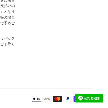
お支払いの
送」となり
暇等の場合
ので予めご
ゆうパック
めご了承く
お
支