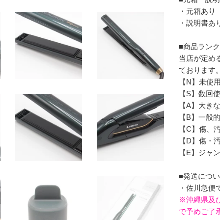
・元箱あり
・説明書あ
■商品ラン
当店が定め
ております
【N】未使
【S】数回
【A】大き
【B】一般
【C】傷、汚
【D】傷・
【E】ジャ
■発送につ
・佐川急便
※沖縄県及
で予めご了