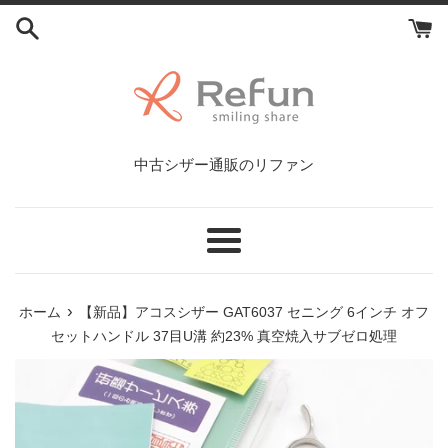
コ
ン
テ
ン
ツ
に
ス
中古シザー通販のリファン
キ
ッ
プ
す
メ
る
ニ
ュ
›
ホーム
【新品】アコスシザー GAT6037 セニング 6インチ オフ
ー
セットハンドル 37目U溝 約23% 真空焼入サブゼロ処理