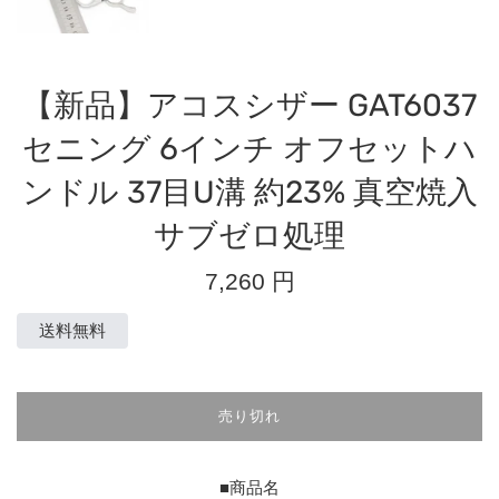
【新品】アコスシザー GAT6037
セニング 6インチ オフセットハ
ンドル 37目U溝 約23% 真空焼入
サブゼロ処理
通
7,260 円
常
価
送料無料
格
売り切れ
■商品名