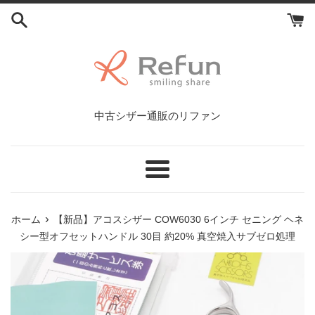
コ
ン
テ
ン
ツ
に
ス
中古シザー通販のリファン
キ
ッ
プ
す
メ
る
ニ
ュ
›
ホーム
【新品】アコスシザー COW6030 6インチ セニング ヘネ
ー
シー型オフセットハンドル 30目 約20% 真空焼入サブゼロ処理