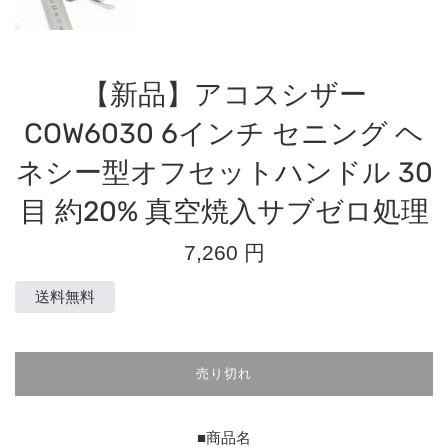
【新品】アコスシザー
COW6030 6インチ セニング ヘ
ネシー型オフセットハンドル 30
目 約20% 真空焼入サブゼロ処理
通
7,260 円
常
価
送料無料
格
売り切れ
■商品名