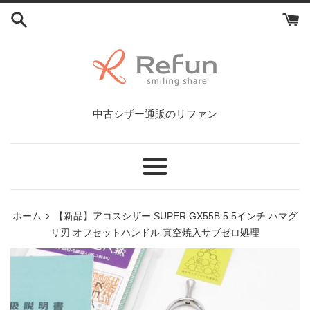
コ
ン
テ
ン
ツ
に
ス
中古シザー通販のリファン
キ
ッ
プ
す
メ
る
ニ
ュ
›
ホーム
【新品】アコスシザー SUPER GX55B 5.5インチ ハマグ
ー
リ刃 オフセットハンドル 真空焼入サブゼロ処理