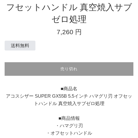
フセットハンドル 真空焼入サブ
ゼロ処理
通
7,260 円
常
価
送料無料
格
売り切れ
■商品名
アコスシザー SUPER GX55B 5.5インチ ハマグリ刃 オフセッ
トハンドル 真空焼入サブゼロ処理
■商品情報
・ハマグリ刃
・オフセットハンドル