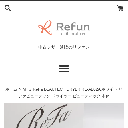
コ
ン
テ
ン
ツ
に
ス
中古シザー通販のリファン
キ
ッ
プ
す
メ
る
ニ
ュ
›
ホーム
MTG ReFa BEAUTECH DRYER RE-AB02A ホワイト リ
ー
ファビューテック ドライヤー ビューティック 本体