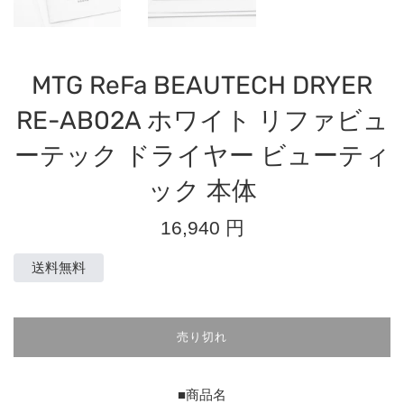
MTG ReFa BEAUTECH DRYER
RE-AB02A ホワイト リファビュ
ーテック ドライヤー ビューティ
ック 本体
通
16,940 円
常
価
送料無料
格
売り切れ
■商品名