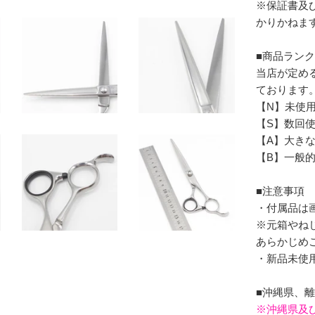
※保証書及
かりかねま
■商品ラン
当店が定め
ております
【N】未使
【S】数回
【A】大き
【B】一般
■注意事項
・付属品は
※元箱やね
あらかじめ
・新品未使
■沖縄県、
※沖縄県及