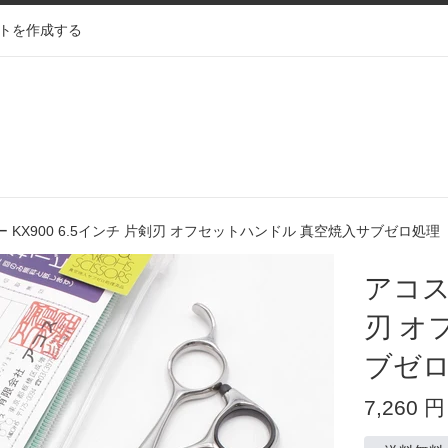
トを作成する
 KX900 6.5インチ 片剣刃 オフセットハンドル 真空焼入サブゼロ処理
アコス
刃 オ
ブゼ
通
7,260 円
常