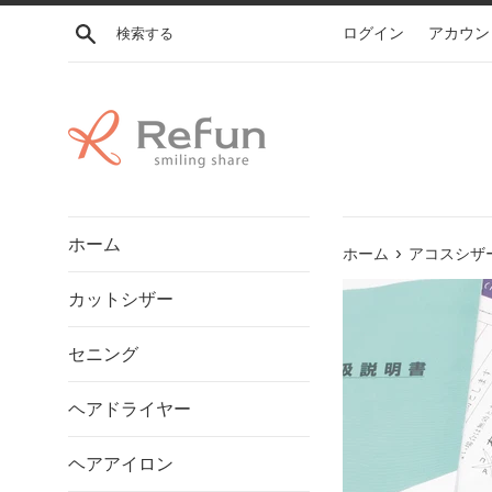
コ
検索する
ログイン
アカウン
ン
テ
ン
ツ
に
ス
キ
ッ
ホーム
プ
›
ホーム
アコスシザー
す
カットシザー
る
セニング
ヘアドライヤー
ヘアアイロン