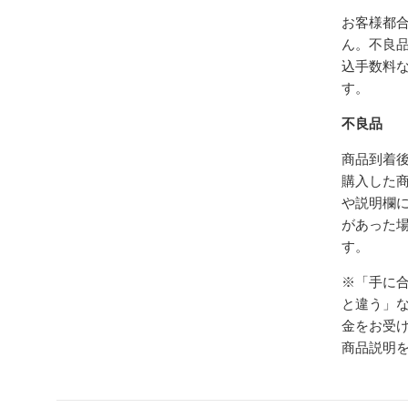
お客様都
ん。不良
込手数料
す。
不良品
商品到着後
購入した
や説明欄
があった
す。
※「手に
と違う」
金をお受
商品説明