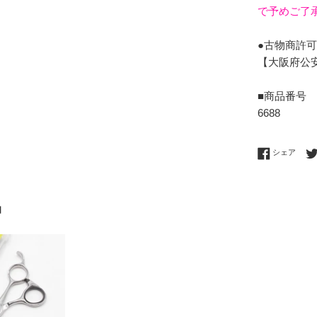
で予めご了
●古物商許
【大阪府公安委
■商品番号
6688
Fac
シェア
品