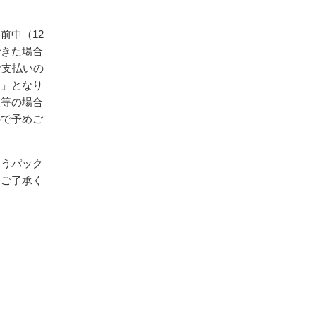
前中（12
できた場合
お支払いの
送」となり
暇等の場合
ので予めご
ゆうパック
めご了承く