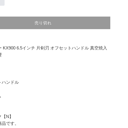
売り切れ
 KX900 6.5インチ 片剣刃 オフセットハンドル 真空焼入
理
トハンドル
ム
ク【N】
商品です。