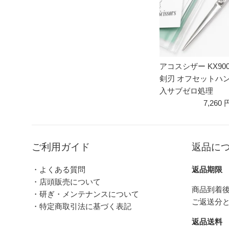
アコスシザー KX900
剣刃 オフセットハ
入サブゼロ処理
7,260 
ご利用ガイド
返品に
・よくある質問
返品期限
・店頭販売について
商品到着後
・研ぎ・メンテナンスについて
ご返送分
・特定商取引法に基づく表記
返品送料