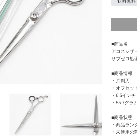
価
送料無料
格
■商品名
アコスシザー
サブゼロ処
■商品情報
・片剣刃
・オフセッ
・6.5インチ
・55.7グラ
■商品状態
・商品ラン
・未使用の