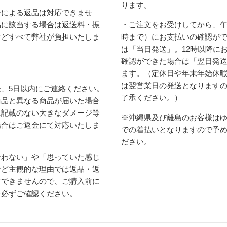
ります。
合による返品は対応できませ
品に該当する場合は返送料・振
・ご注文をお受けしてから、午
などすべて弊社が負担いたしま
時まで）にお支払いの確認が
は「当日発送」。12時以降に
確認ができた場合は「翌日発
ます。（定休日や年末年始休
は翌営業日の発送となります
、5日以内にご連絡ください。
了承ください。）
商品と異なる商品が届いた場合
に記載のない大きなダメージ等
※沖縄県及び離島のお客様は
場合はご返金にて対応いたしま
での着払いとなりますので予
ださい。
合わない」や「思っていた感じ
など主観的な理由では返品・返
けできませんので、ご購入前に
を必ずご確認ください。