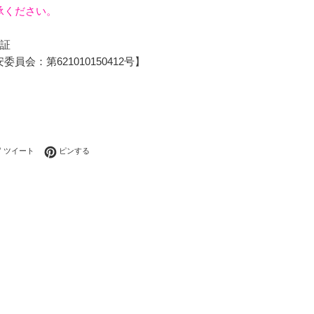
承ください。
可証
員会：第621010150412号】
ebookでシェアする
Twitterに投稿する
Pinterestでピンする
ツイート
ピンする