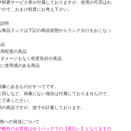
び研磨サービス券が付属しておりますが、使用の可否はわ
すので、おまけ程度にお考え下さい。
ク説明
る商品ランクは下記の商品状態からランク分けをおこなっ
。
用品
使用程度の美品
なダメージもなく程度良好の美品
的に使用感のある商品
画像にあるものがすべてです。
じ回しなど、画像にない場合は付属しておりませんので、
ご了承ください。
用の商品ですが、採寸や計量しております。
離島への発送について
び離島のお客様はゆうパックでの【着払い】となりますの