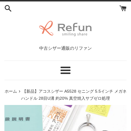
コ
ン
テ
ン
ツ
に
ス
中古シザー通販のリファン
キ
ッ
プ
す
メ
る
ニ
ュ
›
ホーム
【新品】アコスシザー A5528 セニング 5.5インチ メガネ
ー
ハンドル 28目U溝 約20% 真空焼入サブゼロ処理