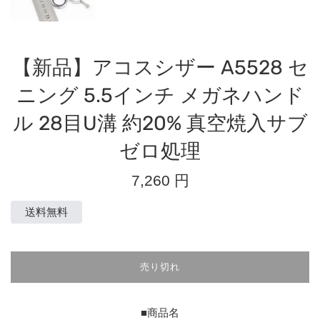
【新品】アコスシザー A5528 セ
ニング 5.5インチ メガネハンド
ル 28目U溝 約20% 真空焼入サブ
ゼロ処理
通
7,260 円
常
価
送料無料
格
売り切れ
■商品名