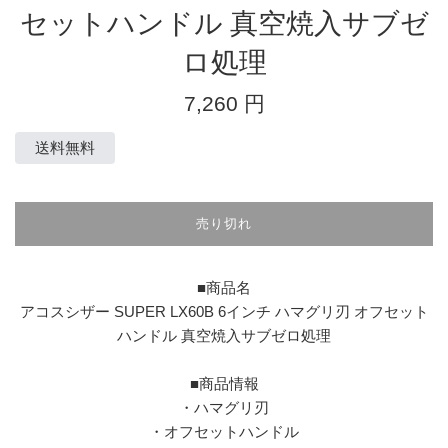
セットハンドル 真空焼入サブゼ
ロ処理
通
7,260 円
常
価
送料無料
格
売り切れ
■商品名
アコスシザー SUPER LX60B 6インチ ハマグリ刃 オフセット
ハンドル 真空焼入サブゼロ処理
■商品情報
・ハマグリ刃
・オフセットハンドル