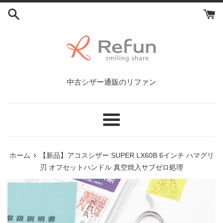
コ
ン
テ
ン
ツ
に
ス
中古シザー通販のリファン
キ
ッ
プ
す
メ
る
ニ
ュ
›
ホーム
【新品】アコスシザー SUPER LX60B 6インチ ハマグリ
ー
刃 オフセットハンドル 真空焼入サブゼロ処理