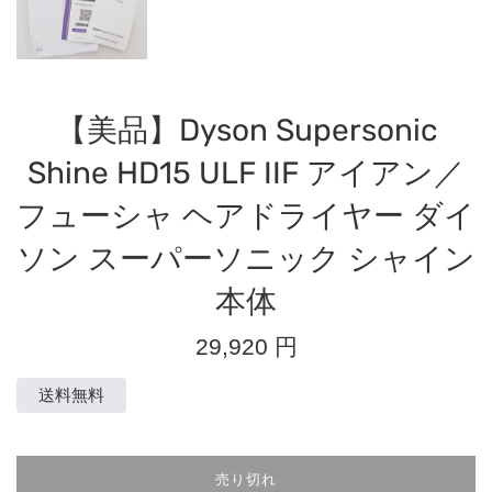
【美品】Dyson Supersonic
Shine HD15 ULF IIF アイアン／
フューシャ ヘアドライヤー ダイ
ソン スーパーソニック シャイン
本体
通
29,920 円
常
価
送料無料
格
売り切れ