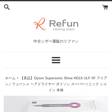
コ
ン
テ
ン
ツ
に
ス
中古シザー通販のリファン
キ
ッ
プ
す
メ
る
ニ
ュ
›
ホーム
【美品】Dyson Supersonic Shine HD15 ULF IIF アイア
ー
ン／フューシャ ヘアドライヤー ダイソン スーパーソニック シャ
イン 本体