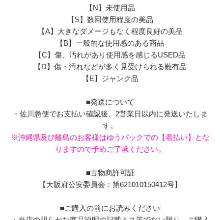
【N】未使用品
【S】数回使用程度の美品
【A】大きなダメージもなく程度良好の美品
【B】一般的な使用感のある商品
【C】傷、汚れがあり使用感を感じるUSED品
【D】傷・汚れなどが多く見受けられる難有品
【E】ジャンク品
■発送について
・佐川急便でお支払い確認後、2営業日以内に発送いたしま
す。
※沖縄県及び離島のお客様はゆうパックでの【着払い】とな
りますので予めご了承ください。
■古物商許可証
【大阪府公安委員会：第621010150412号】
■ご購入の前にお読みください
・当店の明らかな商品説明の記載ミス等でない限り、ご購入