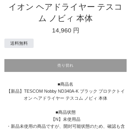
イオン ヘアドライヤー テスコ
ム ノビィ 本体
通
14,960 円
常
価
送料無料
格
売り切れ
■商品名
【新品】TESCOM Nobby ND340A-K ブラック プロテクトイ
オン ヘアドライヤー テスコム ノビィ 本体
■商品状態
【N】未使用品
・新品未使用の商品ですが、開封可能状態のため、確認も含