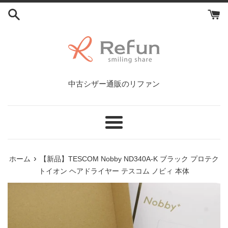
コ
ン
テ
ン
ツ
に
ス
中古シザー通販のリファン
キ
ッ
プ
す
メ
る
ニ
ュ
›
ホーム
【新品】TESCOM Nobby ND340A-K ブラック プロテク
ー
トイオン ヘアドライヤー テスコム ノビィ 本体