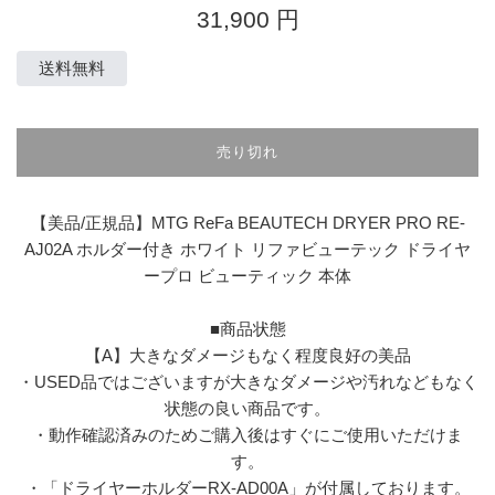
通
31,900 円
常
価
送料無料
格
売り切れ
【美品/正規品】MTG ReFa BEAUTECH DRYER PRO RE-
AJ02A ホルダー付き ホワイト リファビューテック ドライヤ
ープロ ビューティック 本体
■商品状態
【A】大きなダメージもなく程度良好の美品
・USED品ではございますが大きなダメージや汚れなどもなく
状態の良い商品です。
・動作確認済みのためご購入後はすぐにご使用いただけま
す。
・「ドライヤーホルダーRX-AD00A」が付属しております。