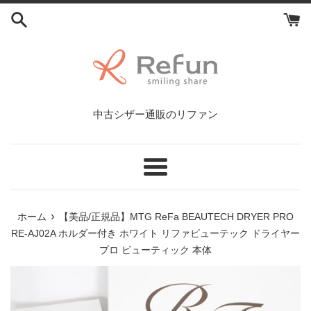
コ
ン
テ
ン
ツ
に
ス
中古シザー通販のリファン
キ
ッ
プ
す
メ
る
ニ
ュ
›
ホーム
【美品/正規品】MTG ReFa BEAUTECH DRYER PRO
ー
RE-AJ02A ホルダー付き ホワイト リファビューテック ドライヤー
プロ ビューティック 本体