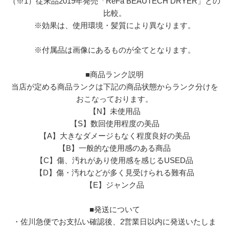
（※1）従来品2019年発売「ReFa BEAUTECH DRYER」との
比較。
※効果は、使用環境・髪質により異なります。
※付属品は画像にあるものが全てとなります。
■商品ランク説明
当店が定める商品ランクは下記の商品状態からランク分けを
おこなっております。
【N】未使用品
【S】数回使用程度の美品
【A】大きなダメージもなく程度良好の美品
【B】一般的な使用感のある商品
【C】傷、汚れがあり使用感を感じるUSED品
【D】傷・汚れなどが多く見受けられる難有品
【E】ジャンク品
■発送について
・佐川急便でお支払い確認後、2営業日以内に発送いたしま