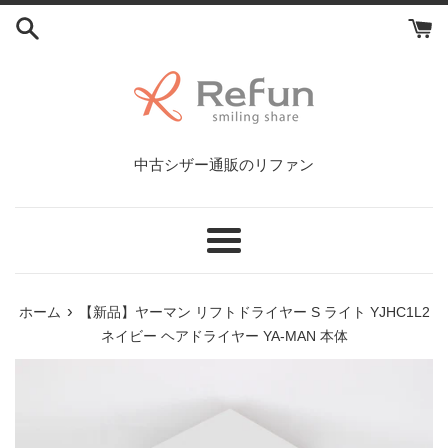
コ
ン
テ
ン
ツ
に
ス
中古シザー通販のリファン
キ
ッ
プ
す
メ
る
ニ
ュ
›
ホーム
【新品】ヤーマン リフトドライヤー S ライト YJHC1L2
ー
ネイビー ヘアドライヤー YA-MAN 本体