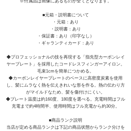
※付属品は画像にあるものが全てとなります。
■元箱・説明書について
・元箱：あり
・説明書：あり
・保証書：あり（印字なし）
・ギャランティカード：あり
◆プロフェッショナルの技を再現する「指先型カーボンレイ
ヤープレート」を採用したコードレスフィンガーアイロン。
毛束1cmを簡単につかめる。
◆カーボンレイヤープレートのベースに高密度炭素を使用
し、髪にムラなく熱を伝えきれいな形を作る。熱の伝わり方
がマイルドなため、髪を傷付けにくい。
◆プレート温度は約160度、180度を選べる。充電時間はフル
充電まで約4時間半、使用時間はフル充電から約30分。
■商品ランク説明
当店が定める商品ランクは下記の商品状態からランク分けを