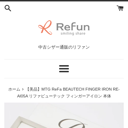
コ
ン
テ
ン
ツ
に
ス
中古シザー通販のリファン
キ
ッ
プ
す
メ
る
ニ
ュ
›
ホーム
【美品】MTG ReFa BEAUTECH FINGER IRON RE-
ー
AI05A リファビューテック フィンガーアイロン 本体