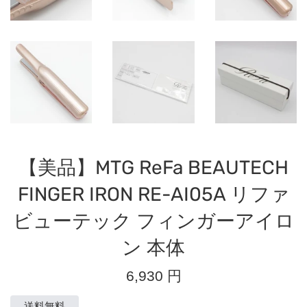
【美品】MTG ReFa BEAUTECH
FINGER IRON RE-AI05A リファ
ビューテック フィンガーアイロ
ン 本体
通
6,930 円
常
価
送料無料