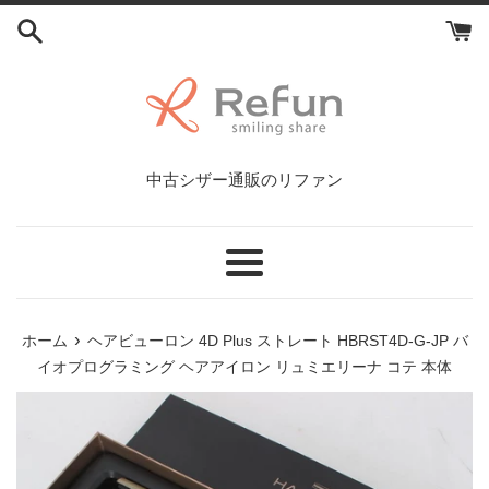
コ
ン
テ
ン
ツ
に
ス
中古シザー通販のリファン
キ
ッ
プ
す
メ
る
ニ
ュ
›
ホーム
ヘアビューロン 4D Plus ストレート HBRST4D-G-JP バ
ー
イオプログラミング ヘアアイロン リュミエリーナ コテ 本体