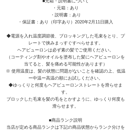
■元箱・説明書について
・元箱：あり
・説明書：あり
・保証書：あり（印字あり）2020年2月11日購入
◆電源を入れ温度調節後、ブロッキングした毛束をとり、プ
レートで挟みまっすぐすべらせます。
ヘアビューロンは必ず素の髪でご使用ください。
（コーティング剤やオイルを塗布した髪にヘアビューロンを
当てると、髪を痛める可能性があります）
※ 使用温度は、髪の状態に問題がないことを確認の上、低温
ー中温ー高温の順にお試しください。
◆ゆっくりと何度もヘアビューロンストレートを滑らせま
す。
ブロックした毛束を髪の毛をとかすように、ゆっくり何度も
滑らせます。
■商品ランク説明
当店が定める商品ランクは下記の商品状態からランク分けを