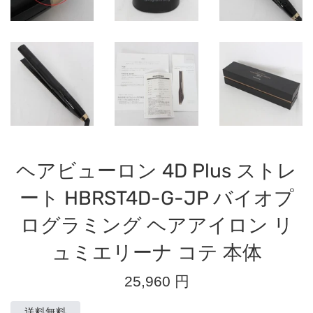
ヘアビューロン 4D Plus ストレ
ート HBRST4D-G-JP バイオプ
ログラミング ヘアアイロン リ
ュミエリーナ コテ 本体
通
25,960 円
常
価
送料無料