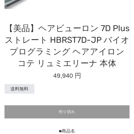
【美品】ヘアビューロン 7D Plus
ストレート HBRST7D-JP バイオ
プログラミング ヘアアイロン
コテ リュミエリーナ 本体
通
49,940 円
常
価
送料無料
格
売り切れ
■商品名