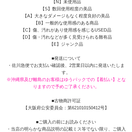
【N】未使用品
【S】数回使用程度の美品
【A】大きなダメージもなく程度良好の美品
【B】一般的な使用感のある商品
【C】傷、汚れがあり使用感を感じるUSED品
【D】傷・汚れなどが多く見受けられる難有品
【E】ジャンク品
■発送について
・佐川急便でお支払い確認後、2営業日以内に発送いたしま
す。
※沖縄県及び離島のお客様はゆうパックでの【着払い】とな
りますので予めご了承ください。
■古物商許可証
【大阪府公安委員会：第621010150412号】
■ご購入の前にお読みください
・当店の明らかな商品説明の記載ミス等でない限り、ご購入