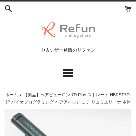
コ
ン
テ
ン
ツ
に
ス
中古シザー通販のリファン
キ
ッ
プ
す
メ
る
ニ
ュ
›
ホーム
【美品】ヘアビューロン 7D Plus ストレート HBRST7D-
ー
JP バイオプログラミング ヘアアイロン コテ リュミエリーナ 本体