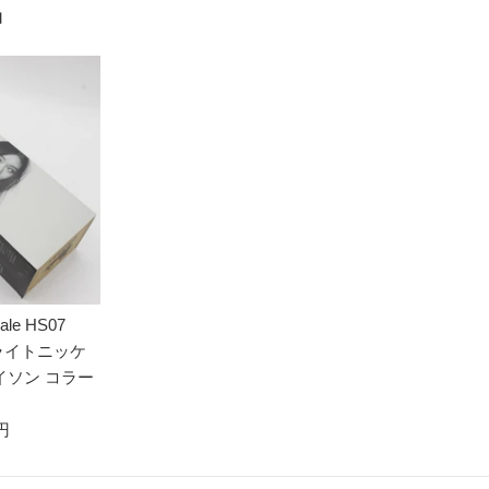
品
le HS07
ブライトニッケ
イソン コラー
 円