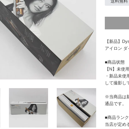
価
送料無料
格
【新品】Dys
アイロン ダ
■商品状態
【N】未使
・新品未使
して撮影し
※当商品は
通品です。
■商品ラン
当店が定め