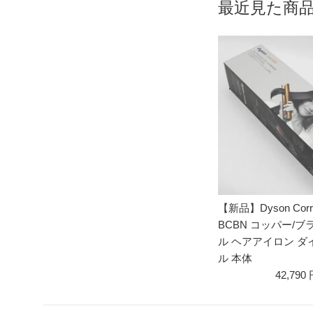
最近見た商
【新品】Dyson Corra
BCBN コッパー/
ル ヘアアイロン ダ
ル 本体
42,790