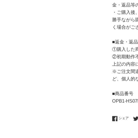
金・返品等
・ご購入後
勝手ながら
く場合がご
■返金・返
①購入した
②初期動作
上記の内容
※ご注文間
ど、個人的
■商品番号
OPB1-HS0
Fac
シェア