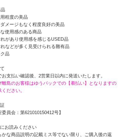
。
用品
使用程度の美品
なダメージもなく程度良好の美品
的な使用感のある商品
れがあり使用感を感じるUSED品
汚れなどが多く見受けられる難有品
ンク品
いて
でお支払い確認後、2営業日以内に発送いたします。
び離島のお客様はゆうパックでの【着払い】となりますの
承ください。
可証
員会：第621010150412号】
前にお読みください
らかな商品説明の記載ミス等でない限り、ご購入後の返