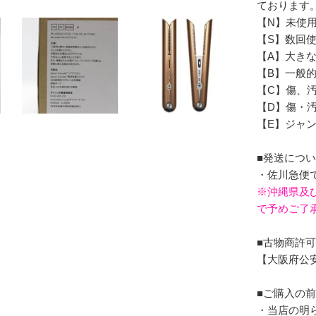
ております
【N】未使
【S】数回
【A】大き
【B】一般
【C】傷、汚
【D】傷・
【E】ジャ
■発送につ
・佐川急便
※沖縄県及
で予めご了
■古物商許
【大阪府公安委
■ご購入の
・当店の明