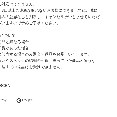
の対応はできません。
、3日以上ご連絡が取れないお客様につきましては、誠に
購入の意思なしと判断し、キャンセル扱いとさせていただ
ざいますので予めご了承ください。
品について
商品と異なる場合
不良があった場合
に該当する場合のみ返金・返品をお受けいたします。
違いやスペックの認識の相違、思っていた商品と違うな
な理由での返品はお受けできません。
7BCBN
ebookでシェアする
Twitterに投稿する
Pinterestでピンする
ツイート
ピンする