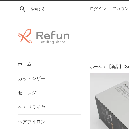
コ
検索する
ログイン
アカウン
ン
テ
ン
ツ
に
ス
キ
ッ
ホーム
プ
›
ホーム
【新品】Dys
す
カットシザー
る
セニング
ヘアドライヤー
ヘアアイロン