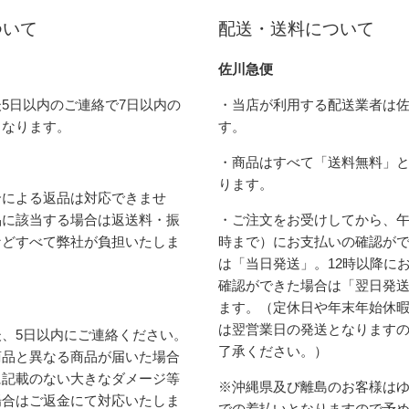
ついて
配送・送料について
佐川急便
5日以内のご連絡で7日以内の
・当店が利用する配送業者は
となります。
す。
・商品はすべて「送料無料」
ります。
合による返品は対応できませ
品に該当する場合は返送料・振
・ご注文をお受けしてから、午
などすべて弊社が負担いたしま
時まで）にお支払いの確認が
は「当日発送」。12時以降に
確認ができた場合は「翌日発
ます。（定休日や年末年始休
は翌営業日の発送となります
、5日以内にご連絡ください。
了承ください。）
商品と異なる商品が届いた場合
に記載のない大きなダメージ等
※沖縄県及び離島のお客様は
場合はご返金にて対応いたしま
での着払いとなりますので予