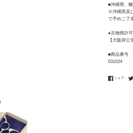
■沖縄県、
※沖縄県及
で予めご了
●古物商許
【大阪府公安委
■商品番号
031024
Fac
シェア
品