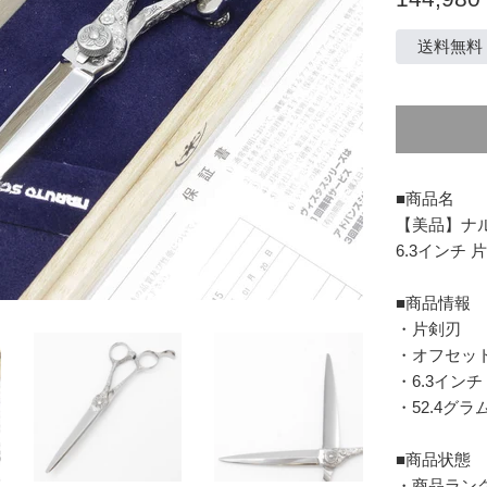
常
価
送料無料
格
■商品名
【美品】ナル
6.3インチ
■商品情報
・片剣刃
・オフセッ
・6.3インチ
・52.4グラ
■商品状態
・商品ラン