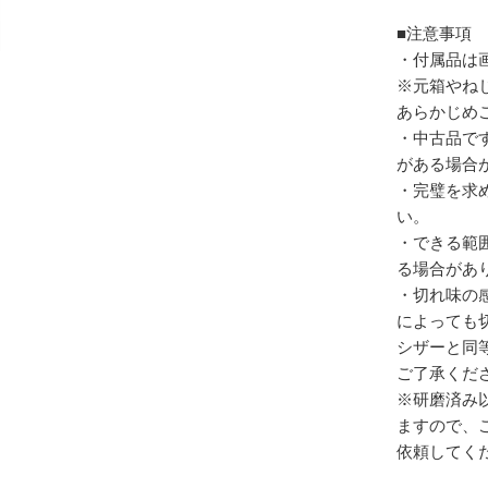
■注意事項
・付属品は
※元箱やね
あらかじめ
・中古品で
がある場合
・完璧を求
い。
・できる範
る場合があ
・切れ味の
によっても
シザーと同
ご了承くだ
※研磨済み
ますので、
依頼してく