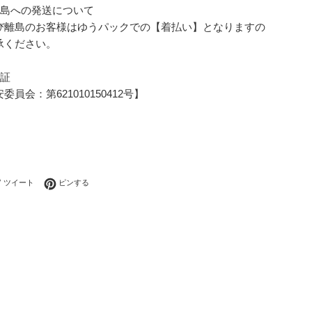
離島への発送について
び離島のお客様はゆうパックでの【着払い】となりますの
承ください。
可証
員会：第621010150412号】
ebookでシェアする
Twitterに投稿する
Pinterestでピンする
ツイート
ピンする