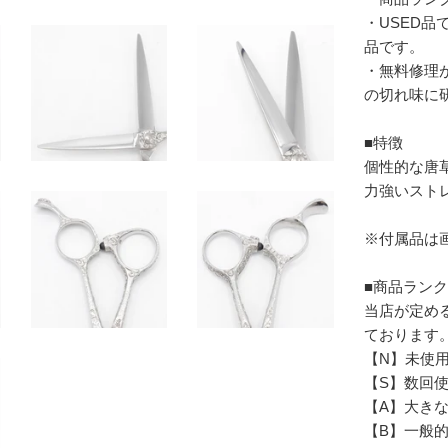
・USED
品です。
・無料修理
の切れ味に
■特徴
個性的な唐
力強いスト
※付属品は
■商品ラン
当店が定め
ております
【N】未使
【S】数回
【A】大き
【B】一般