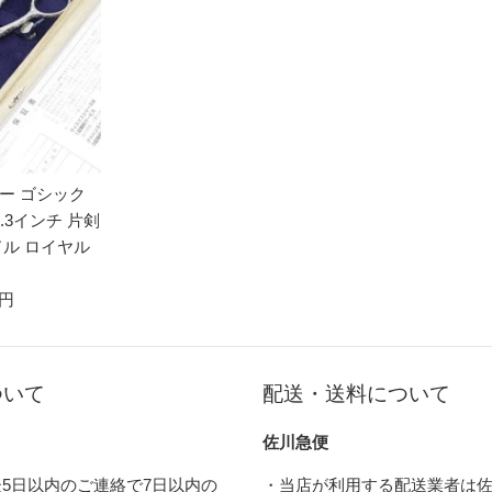
ー ゴシック
.3インチ 片剣
ドル ロイヤル
 円
ついて
配送・送料について
佐川急便
5日以内のご連絡で7日以内の
・当店が利用する配送業者は