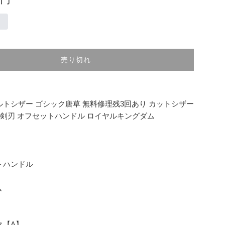
売り切れ
トシザー ゴシック唐草 無料修理残3回あり カットシザー
 片剣刃 オフセットハンドル ロイヤルキングダム
トハンドル
ム
ク【A】