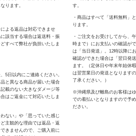
となります。
す。
・商品はすべて「送料無料」
ります。
合による返品は対応できませ
品に該当する場合は返送料・振
・ご注文をお受けしてから、午
などすべて弊社が負担いたしま
時まで）にお支払いの確認が
は「当日発送」。12時以降に
確認ができた場合は「翌日発
ます。（定休日や年末年始休
は翌営業日の発送となります
、5日以内にご連絡ください。
了承ください。）
商品と異なる商品が届いた場合
に記載のない大きなダメージ等
※沖縄県及び離島のお客様は
場合はご返金にて対応いたしま
での着払いとなりますので予
ださい。
合わない」や「思っていた感じ
など主観的な理由では返品・返
けできませんので、ご購入前に