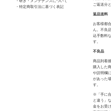
・研ぎ・メンテナンスについて
ご返送分
・特定商取引法に基づく表記
返品送料
お客様都
ん。不良
込手数料
す。
不良品
商品到着後
購入した
や説明欄
があった
す。
※「手に
と違う」
金をお受