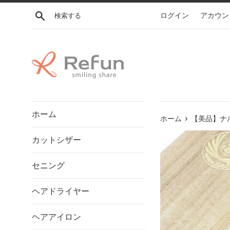
コ
検索する
ログイン
アカウン
ン
テ
ン
ツ
に
ス
キ
ッ
ホーム
プ
›
ホーム
【美品】ナル
す
カットシザー
る
セニング
ヘアドライヤー
ヘアアイロン