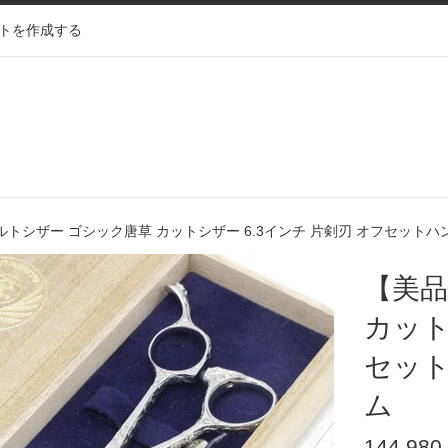
トを作成する
トシザー ゴシック唐草 カットシザー 6.3インチ 片剣刃 オフセット
【美品
カット
セット
ム
通
144,980