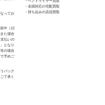
・ヘアドライヤー買取
・全国対応の宅配買取
・持ち込みの店頭買取
となってお
前中（12
できた場合
お支払いの
送」となり
暇等の場合
ので予めご
ゆうパック
めご了承く