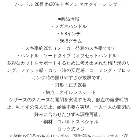
ハンドル 28目 約20% トギノン ネオクイーン シザー
■商品情報
・メガネハンドル
・5.8インチ
・56.9グラム
・スキ率約20%（メーカー発表のスキ率です）
・ハンドル：ソードタイプ（オフセットハンドル）
多彩なカットをサポートするために考え出された楕円形のリ
ング。フィット感・カット時の安定感、コーミング・ブロッ
キング時の握りやすさが抜群です。
・刃形：正刃28目
・触点：オイルレスシート
シザーズのスムーズな開閉を実現する為、触点の偏磨耗防
止、毛くずの侵入防止、給油不要を実現。一人一人の開閉の
好みに合わせたひずみ調整可能。
・鋼材：コバルトスペシャル
・ロック式ネジ
立体的な凹凸のあるリングが、可動部をシールドする（守