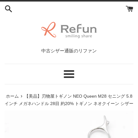
コ
ン
テ
ン
ツ
に
ス
中古シザー通販のリファン
キ
ッ
プ
す
メ
る
ニ
ュ
›
ホーム
【美品】刃物屋トギノン NEO Queen M28 セニング 5.8
ー
インチ メガネハンドル 28目 約20% トギノン ネオクイーン シザー