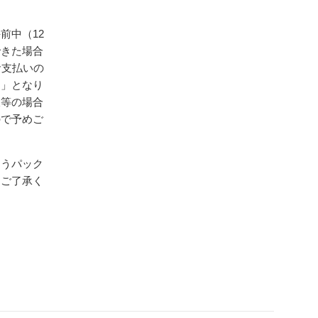
前中（12
できた場合
お支払いの
送」となり
暇等の場合
ので予めご
ゆうパック
めご了承く