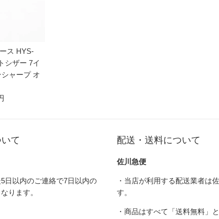
ス HYS-
ットシザー 7イ
ンシャープ オ
 円
ついて
配送・送料について
佐川急便
5日以内のご連絡で7日以内の
・当店が利用する配送業者は
となります。
す。
・商品はすべて「送料無料」