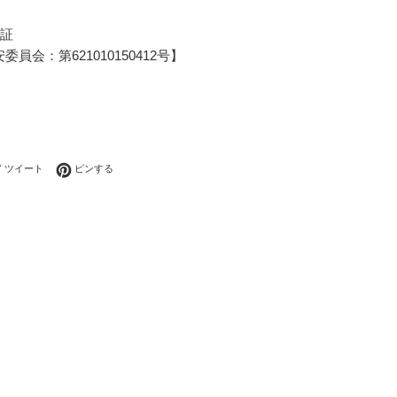
可証
員会：第621010150412号】
ebookでシェアする
Twitterに投稿する
Pinterestでピンする
ツイート
ピンする