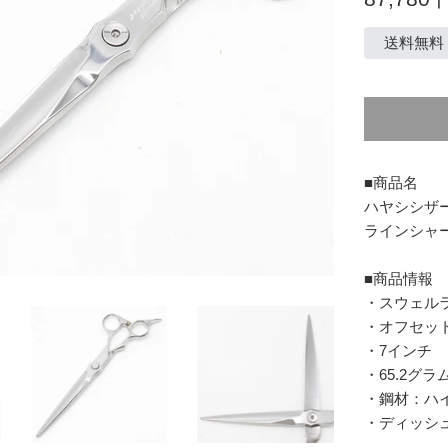
常
価
送料無料
格
■商品名
ハヤシシザース
ラインシャ
■商品情報
・スウェル
・オフセッ
・7インチ
・65.2グラ
・鋼材：ハイ
・ディッシ