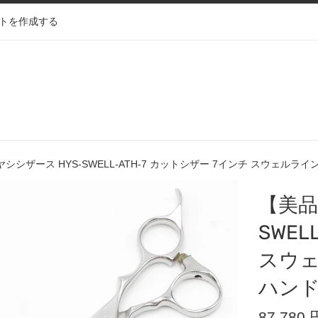
トを作成する
シシザース HYS-SWELL-ATH-7 カットシザー 7インチ スウェル
【美品
SWEL
スウェ
ハン
通
87,780 