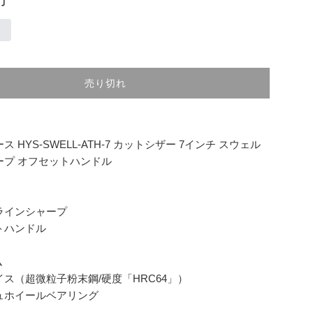
売り切れ
 HYS-SWELL-ATH-7 カットシザー 7インチ スウェル
ープ オフセットハンドル
ラインシャープ
トハンドル
ム
ス（超微粒子粉末鋼/硬度「HRC64」）
ュホイールベアリング