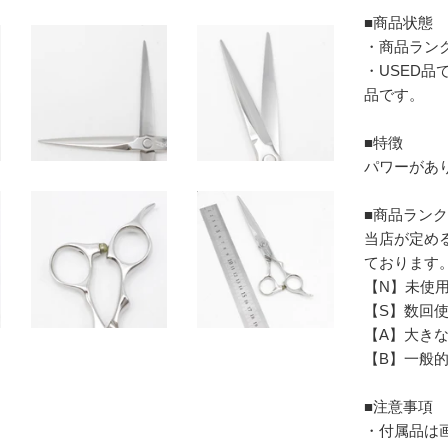
■商品状態
・商品ラン
・USED
品です。
■特徴
パワーがあ
■商品ラン
当店が定め
ております
【N】未使
【S】数回
【A】大き
【B】一般
■注意事項
・付属品は