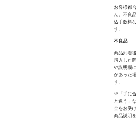
お客様都
ん。不良
込手数料
す。
不良品
商品到着後
購入した
や説明欄
があった
す。
※「手に
と違う」
金をお受
商品説明