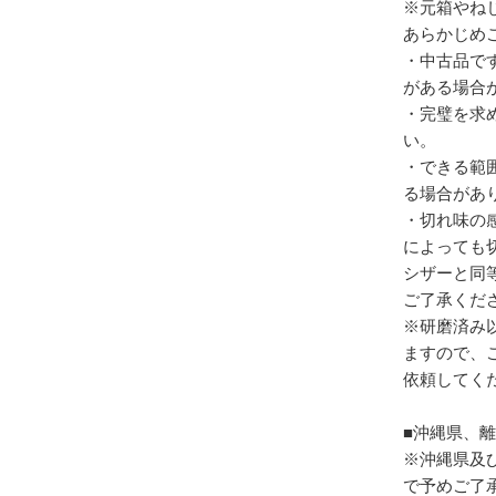
※元箱やね
あらかじめ
・中古品で
がある場合
・完璧を求
い。
・できる範
る場合があ
・切れ味の
によっても
シザーと同
ご了承くだ
※研磨済み
ますので、
依頼してく
■沖縄県、
※沖縄県及
で予めご了