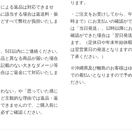
ります。
合による返品は対応できませ
品に該当する場合は返送料・振
・ご注文をお受けしてから、午
などすべて弊社が負担いたしま
時まで）にお支払いの確認が
は「当日発送」。12時以降に
確認ができた場合は「翌日発
ます。（定休日や年末年始休
は翌営業日の発送となります
、5日以内にご連絡ください。
了承ください。）
商品と異なる商品が届いた場合
に記載のない大きなダメージ等
※沖縄県及び離島のお客様は
場合はご返金にて対応いたしま
での着払いとなりますので予
ださい。
合わない」や「思っていた感じ
など主観的な理由では返品・返
けできませんので、ご購入前に
を必ずご確認ください。