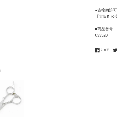
●古物商許
【大阪府公安委
■商品番号
033520
Fac
シェア
品