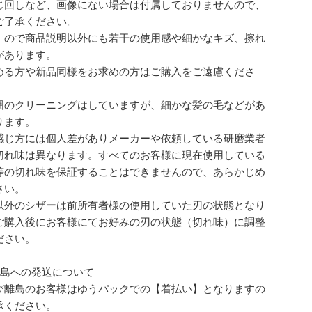
じ回しなど、画像にない場合は付属しておりませんので、
ご了承ください。
すので商品説明以外にも若干の使用感や細かなキズ、擦れ
があります。
める方や新品同様をお求めの方はご購入をご遠慮くださ
囲のクリーニングはしていますが、細かな髪の毛などがあ
ります。
感じ方には個人差がありメーカーや依頼している研磨業者
切れ味は異なります。すべてのお客様に現在使用している
等の切れ味を保証することはできませんので、あらかじめ
さい。
以外のシザーは前所有者様の使用していた刃の状態となり
ご購入後にお客様にてお好みの刃の状態（切れ味）に調整
ださい。
離島への発送について
び離島のお客様はゆうパックでの【着払い】となりますの
承ください。