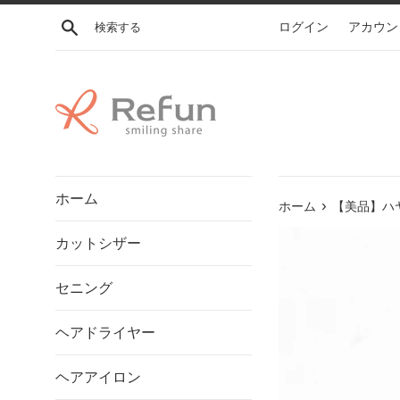
コ
検索する
ログイン
アカウン
ン
テ
ン
ツ
に
ス
キ
ッ
ホーム
プ
›
ホーム
【美品】ハヤ
す
カットシザー
る
セニング
ヘアドライヤー
ヘアアイロン