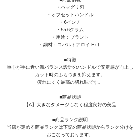
・ハマグリ刃
・オフセットハンドル
・6インチ
・55.6グラム
・用途：ブラント
・鋼材：コバルトアロイ ExⅡ
■特徴
重心が手に近い新バランス設計のハンドルで安定感が向上し
カット時のふらつきを抑えます。
疲れにくく最高の切れ味です。
■商品状態
【A】大きなダメージもなく程度良好の美品
■商品ランク説明
当店が定める商品ランクは下記の商品状態からランク分けを
おこなっております。