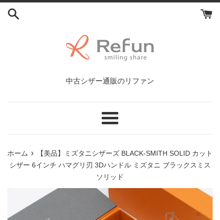
コ
ン
テ
ン
ツ
に
ス
中古シザー通販のリファン
キ
ッ
プ
す
メ
る
ニ
ュ
›
ホーム
【美品】ミズタニシザーズ BLACK-SMITH SOLID カット
ー
シザー 6インチ ハマグリ刃 3Dハンドル ミズタニ ブラックスミス
ソリッド