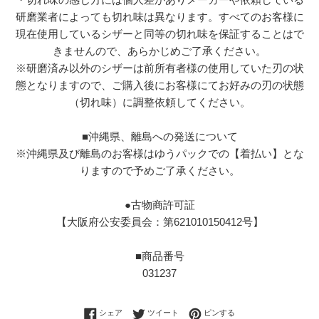
研磨業者によっても切れ味は異なります。すべてのお客様に
現在使用しているシザーと同等の切れ味を保証することはで
きませんので、あらかじめご了承ください。
※研磨済み以外のシザーは前所有者様の使用していた刃の状
態となりますので、ご購入後にお客様にてお好みの刃の状態
（切れ味）に調整依頼してください。
■沖縄県、離島への発送について
※沖縄県及び離島のお客様はゆうパックでの【着払い】とな
りますので予めご了承ください。
●古物商許可証
【大阪府公安委員会：第621010150412号】
■商品番号
031237
Facebookでシェアする
Twitterに投稿する
Pinterestでピンする
シェア
ツイート
ピンする