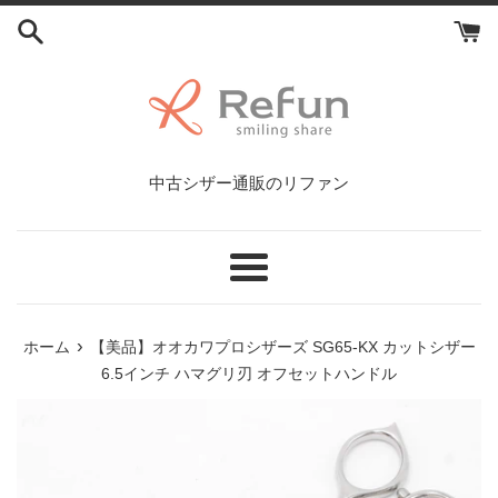
コ
ン
テ
ン
ツ
に
ス
中古シザー通販のリファン
キ
ッ
プ
す
メ
る
ニ
ュ
›
ホーム
【美品】オオカワプロシザーズ SG65-KX カットシザー
ー
6.5インチ ハマグリ刃 オフセットハンドル