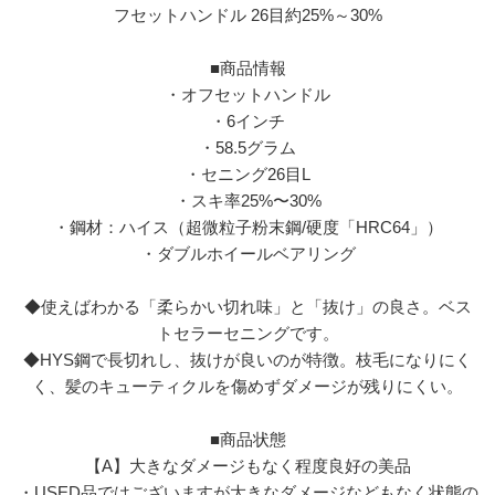
フセットハンドル 26目約25%～30%
■商品情報
・オフセットハンドル
・6インチ
・58.5グラム
・セニング26目L
・スキ率25%〜30%
・鋼材：ハイス（超微粒子粉末鋼/硬度「HRC64」）
・ダブルホイールベアリング
◆使えばわかる「柔らかい切れ味」と「抜け」の良さ。ベス
トセラーセニングです。
◆HYS鋼で長切れし、抜けが良いのが特徴。枝毛になりにく
く、髪のキューティクルを傷めずダメージが残りにくい。
■商品状態
【A】大きなダメージもなく程度良好の美品
・USED品ではございますが大きなダメージなどもなく状態の