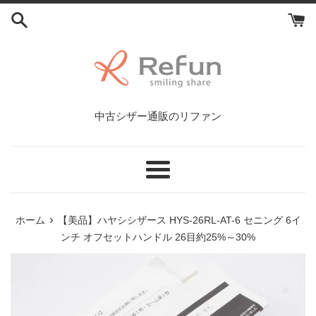
コ
ン
テ
ン
ツ
に
ス
中古シザー通販のリファン
キ
ッ
プ
す
メ
る
ニ
ュ
›
ホーム
【美品】ハヤシシザース HYS-26RL-AT-6 セニング 6イ
ー
ンチ オフセットハンドル 26目約25%～30%