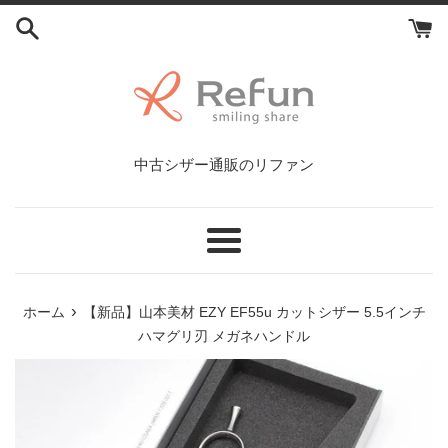
コ
ン
テ
ン
ツ
に
ス
中古シザー通販のリファン
キ
ッ
プ
す
メ
る
ニ
ュ
›
ホーム
【新品】山本美材 EZY EF55u カットシザー 5.5インチ
ー
ハマグリ刃 メガネハンドル