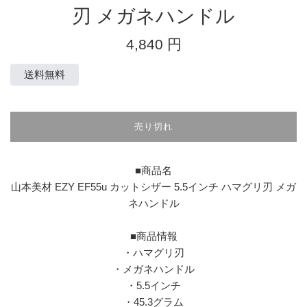
刃 メガネハンドル
通
4,840 円
常
価
送料無料
格
売り切れ
■商品名
山本美材 EZY EF55u カットシザー 5.5インチ ハマグリ刃 メガ
ネハンドル
■商品情報
・ハマグリ刃
・メガネハンドル
・5.5インチ
・45.3グラム