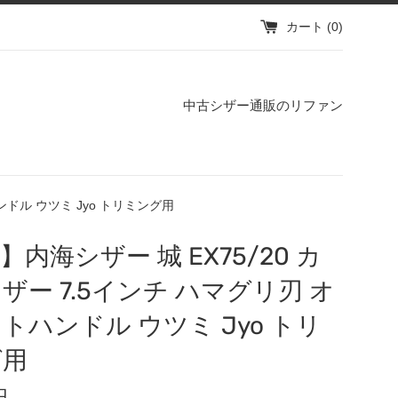
カート (
0
)
中古シザー通販のリファン
ンドル ウツミ Jyo トリミング用
】内海シザー 城 EX75/20 カ
ザー 7.5インチ ハマグリ刃 オ
トハンドル ウツミ Jyo トリ
グ用
円