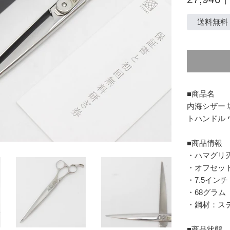
常
価
送料無料
格
■商品名
内海シザー 城
トハンドル 
■商品情報
・ハマグリ
・オフセッ
・7.5インチ
・68グラム
・鋼材：ス
■商品状態