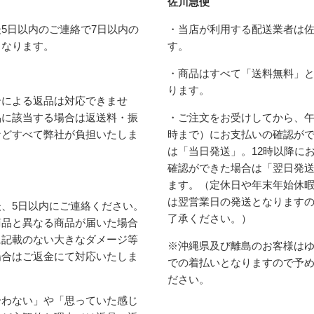
佐川急便
5日以内のご連絡で7日以内の
・当店が利用する配送業者は
となります。
す。
・商品はすべて「送料無料」
ります。
合による返品は対応できませ
品に該当する場合は返送料・振
・ご注文をお受けしてから、午
などすべて弊社が負担いたしま
時まで）にお支払いの確認が
は「当日発送」。12時以降に
確認ができた場合は「翌日発
ます。（定休日や年末年始休
は翌営業日の発送となります
、5日以内にご連絡ください。
了承ください。）
商品と異なる商品が届いた場合
に記載のない大きなダメージ等
※沖縄県及び離島のお客様は
場合はご返金にて対応いたしま
での着払いとなりますので予
ださい。
合わない」や「思っていた感じ