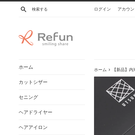
コ
検索する
ログイン
アカウン
ン
テ
ン
ツ
に
ス
キ
ッ
ホーム
プ
›
ホーム
【新品】内海
す
カットシザー
る
セニング
ヘアドライヤー
ヘアアイロン