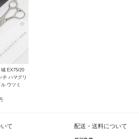
EX75/20
インチ ハマグリ
ル ウツミ
 円
ついて
配送・送料について