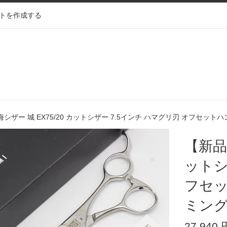
トを作成する
シザー 城 EX75/20 カットシザー 7.5インチ ハマグリ刃 オフセットハ
【新品
ットシ
フセッ
ミン
通
27,940 