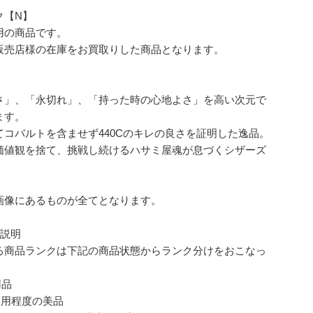
ク【N】
用の商品です。
販売店様の在庫をお買取りした商品となります。
さ」、「永切れ」、「持った時の心地よさ」を高い次元で
ます。
てコバルトを含ませず440Cのキレの良さを証明した逸品。
価値観を捨て、挑戦し続けるハサミ屋魂が息づくシザーズ
画像にあるものが全てとなります。
ク説明
る商品ランクは下記の商品状態からランク分けをおこなっ
。
用品
使用程度の美品