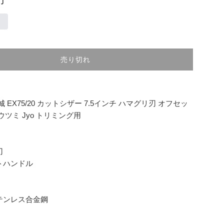
売り切れ
 EX75/20 カットシザー 7.5インチ ハマグリ刃 オフセッ
ウツミ Jyo トリミング用
刃
トハンドル
テンレス合金鋼