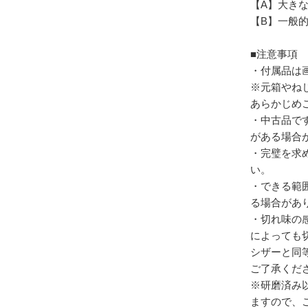
【A】大き
【B】一般
■注意事項
・付属品は
※元箱やね
あらかじめ
・中古品で
がある場合
・完璧を求
い。
・できる範
る場合があ
・切れ味の
によっても
シザーと同
ご了承くだ
※研磨済み
ますので、