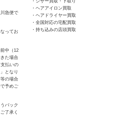
・シザー買取・下取り
・ヘアアイロン買取
佐川急便で
・ヘアドライヤー買取
・全国対応の宅配買取
・持ち込みの店頭買取
となってお
前中（12
できた場合
お支払いの
送」となり
暇等の場合
ので予めご
ゆうパック
めご了承く