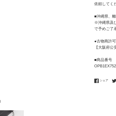
依頼してく
■沖縄県、
※沖縄県及
で予めご了
●古物商許
【大阪府公安委
■商品番号
OPB1EX752
Fac
シェア
品