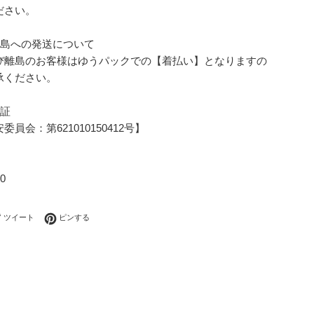
ださい。
離島への発送について
び離島のお客様はゆうパックでの【着払い】となりますの
承ください。
可証
員会：第621010150412号】
0
ebookでシェアする
Twitterに投稿する
Pinterestでピンする
ツイート
ピンする