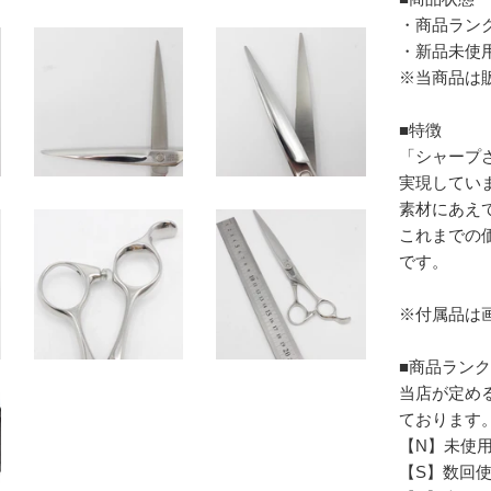
・商品ラン
・新品未使
※当商品は
■特徴
「シャープ
実現してい
素材にあえ
これまでの
です。
※付属品は
■商品ラン
当店が定め
ております
【N】未使
【S】数回