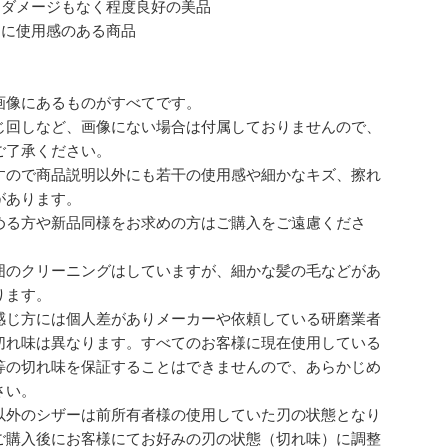
なダメージもなく程度良好の美品
的に使用感のある商品
画像にあるものがすべてです。
じ回しなど、画像にない場合は付属しておりませんので、
ご了承ください。
すので商品説明以外にも若干の使用感や細かなキズ、擦れ
があります。
める方や新品同様をお求めの方はご購入をご遠慮くださ
囲のクリーニングはしていますが、細かな髪の毛などがあ
ります。
感じ方には個人差がありメーカーや依頼している研磨業者
切れ味は異なります。すべてのお客様に現在使用している
等の切れ味を保証することはできませんので、あらかじめ
さい。
以外のシザーは前所有者様の使用していた刃の状態となり
ご購入後にお客様にてお好みの刃の状態（切れ味）に調整