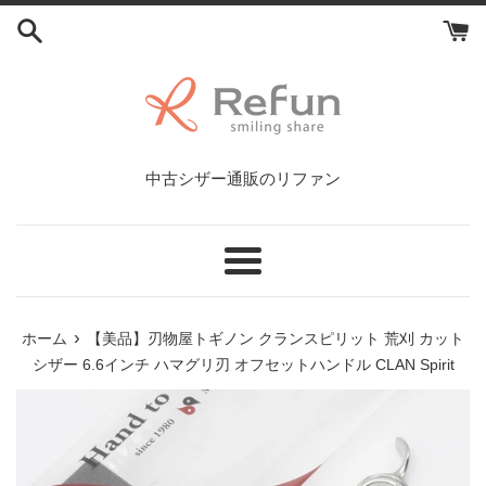
コ
ン
テ
ン
ツ
に
ス
中古シザー通販のリファン
キ
ッ
プ
す
メ
る
ニ
ュ
›
ホーム
【美品】刃物屋トギノン クランスピリット 荒刈 カット
ー
シザー 6.6インチ ハマグリ刃 オフセットハンドル CLAN Spirit