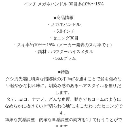
インチ メガネハンドル 30目 約10%〜15%
■商品情報
・メガネハンドル
・5.8インチ
・セニング30目
・スキ率約10%〜15%（メーカー発表のスキ率です）
・鋼材：パウダーハイスメタル
・56.6グラム
■特徴
クシ刃先端に特殊な階段状の刃“Jag”を施すことで髪を傷めな
い軽やかな切れ味に。馴染み感のあるヘアスタイルを創りだ
します。
タテ、ヨコ、ナナメ、どんな角度、動きでもコームのように
なめらかに抜けていき“切られ心地”にもこだわったセニングで
す。
繊細な質感調整、的確な量感調整の両方を1丁で行うことがで
きます。