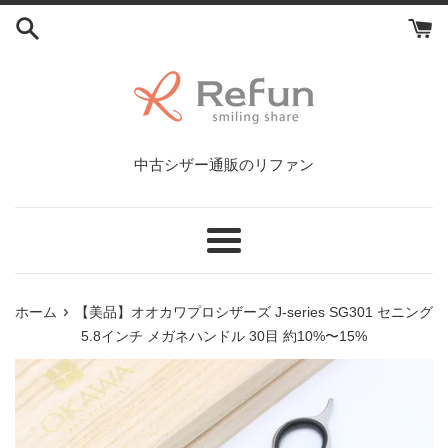
コ
ン
テ
ン
ツ
に
ス
中古シザー通販のリファン
キ
ッ
プ
す
メ
る
ニ
ュ
›
ホーム
【美品】オオカワプロシザーズ J-series SG301 セニング
ー
5.8インチ メガネハンドル 30目 約10%〜15%